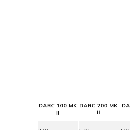
DARC 100 MK
DARC 200 MK
DA
II
II