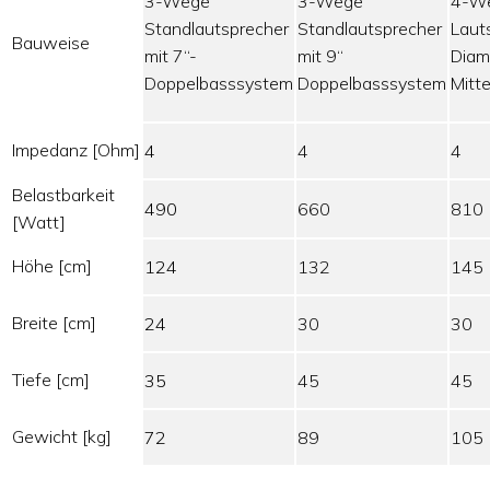
3-Wege
3-Wege
4-We
Standlautsprecher
Standlautsprecher
Laut
Bauweise
mit 7“-
mit 9“
Diam
Doppelbasssystem
Doppelbasssystem
Mitt
Impedanz [Ohm]
4
4
4
Belastbarkeit
490
660
810
[Watt]
Höhe [cm]
124
132
145
Breite [cm]
24
30
30
Tiefe [cm]
35
45
45
Gewicht [kg]
72
89
105