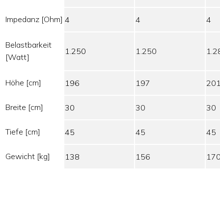
Impedanz [Ohm]
4
4
4
Belastbarkeit
1.250
1.250
1.2
[Watt]
Höhe [cm]
196
197
20
Breite [cm]
30
30
30
Tiefe [cm]
45
45
45
Gewicht [kg]
138
156
17