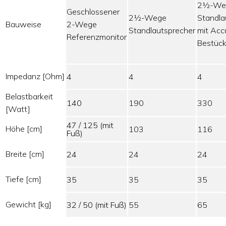
2½-We
Geschlossener
2½-Wege
Standla
Bauweise
2-Wege
Standlautsprecher
mit Acc
Referenzmonitor
Bestüc
Impedanz [Ohm]
4
4
4
Belastbarkeit
140
190
330
[Watt]
47 / 125 (mit
Höhe [cm]
103
116
Fuß)
Breite [cm]
24
24
24
Tiefe [cm]
35
35
35
Gewicht [kg]
32 / 50 (mit Fuß)
55
65