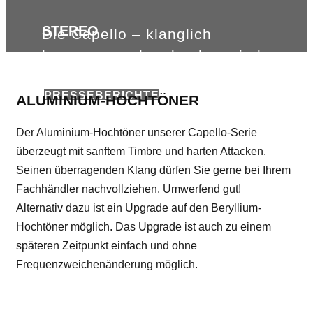
STEREO
Die Capello – klanglich
herausragend und nahezu jeder
Aufgabe gewachsen.
PRESSEBERICHTE
ALUMINIUM-HOCHTÖNER
Der Aluminium-Hochtöner unserer Capello-Serie
überzeugt mit sanftem Timbre und harten Attacken.
Seinen überragenden Klang dürfen Sie gerne bei Ihrem
Fachhändler nachvollziehen. Umwerfend gut!
Alternativ dazu ist ein Upgrade auf den Beryllium-
Hochtöner möglich. Das Upgrade ist auch zu einem
späteren Zeitpunkt einfach und ohne
Frequenzweichenänderung möglich.