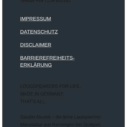
Telefax +49 7159 920162
IMPRESSUM
DATENSCHUTZ
DISCLAIMER
BARRIEREFREIHEITS-
ERKLÄRUNG
LOUDSPEAKERS FOR LIFE.
MADE IN GERMANY.
THAT'S ALL.
Gauder Akustik – die feine Lautsprecher-
Manufaktur aus Renningen bei Stuttgart.