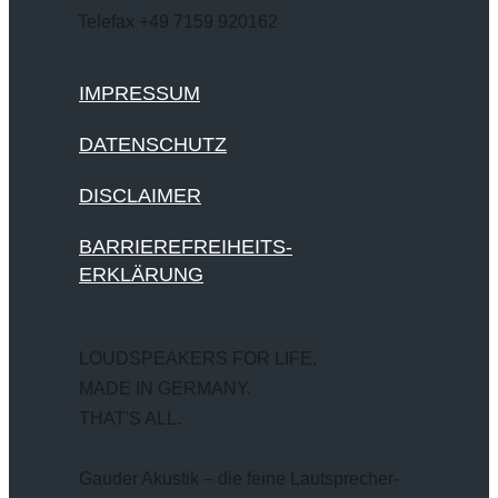
Telefax +49 7159 920162
IMPRESSUM
DATENSCHUTZ
DISCLAIMER
BARRIEREFREIHEITS-
ERKLÄRUNG
LOUDSPEAKERS FOR LIFE.
MADE IN GERMANY.
THAT'S ALL.
Gauder Akustik – die feine Lautsprecher-