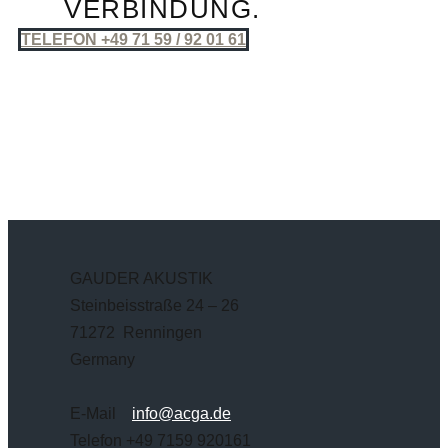
VERBINDUNG.
TELEFON +49 71 59 / 92 01 61
GAUDER AKUSTIK
Steinbeisstraße 24 – 26
71272 Renningen
Germany
E-Mail
info@acga.de
Telefon +49 7159 920161