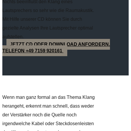
Nichts beeinflußt den Klang eines
Lautsprechers so sehr wie die Raumakustik.
Mit Hilfe unserer CD können Sie durch
gezielte Analysen Ihre Lautsprecher optimal
aufstellen.
JETZT CD ODER DOWNLOAD ANFORDERN.
TELEFON +49 7159 920161
Wenn man ganz formal an das Thema Klang
herangeht, erkennt man schnell, dass weder
der Verstärker noch die Quelle noch
irgendwelche Kabel oder Steckdosenleisten