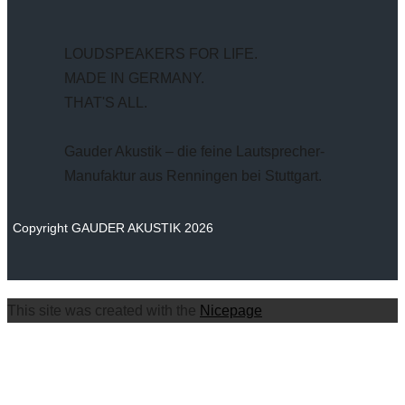
LOUDSPEAKERS FOR LIFE.
MADE IN GERMANY.
THAT'S ALL.
Gauder Akustik – die feine Lautsprecher-
Manufaktur aus Renningen bei Stuttgart.
Copyright GAUDER AKUSTIK 2026
This site was created with the
Nicepage